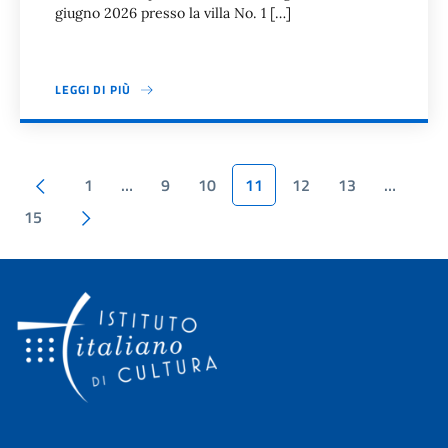
giugno 2026 presso la villa No. 1 […]
LEGGI DI PIÙ
Paginazione
Pagina precedente
1
…
9
10
11
12
13
…
Pagina succesiva
15