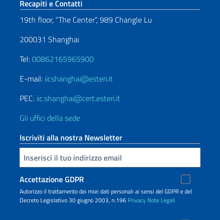
Sezione footer
Recapiti e Contatti
19th floor, “The Center”, 989 Changle Lu
200031 Shanghai
Tel:
00862165965900
E-mail:
iicshanghai@esteri.it
PEC:
iic.shanghai@cert.esteri.it
Gli uffici della sede
Iscriviti alla nostra Newsletter
Inserisci la tua email
Accettazione GDPR
Autorizzo il trattamento dei miei dati personali ai sensi del GDPR e del
Decreto Legislativo 30 giugno 2003, n.196
Privacy
Note Legali