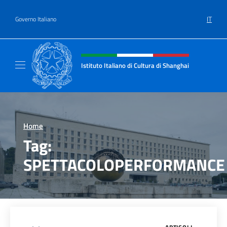
Salta al contenuto
IT
Governo Italiano
Intestazione sito, social e menù
Istituto Italiano di Cultura di Shanghai
Il sito ufficiale dell'Istituto Italiano di Cult
Home
>
Tag:
SPETTACOLOPERFORMANCE