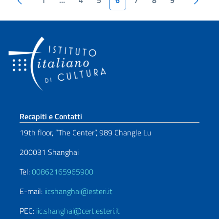
Paginazione
1
…
4
5
6
7
8
9
Sezione footer
Recapiti e Contatti
19th floor, “The Center”, 989 Changle Lu
200031 Shanghai
Tel:
00862165965900
E-mail:
iicshanghai@esteri.it
PEC:
iic.shanghai@cert.esteri.it