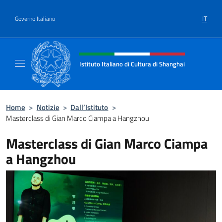
Salta al contenuto
IT
Governo Italiano
Intestazione sito, social e menù
Istituto Italiano di Cultura di Shanghai
Il sito ufficiale dell'Istituto Italiano di Cult
Home
>
Notizie
>
Dall’Istituto
>
Masterclass di Gian Marco Ciampa a Hangzhou
Masterclass di Gian Marco Ciampa
a Hangzhou