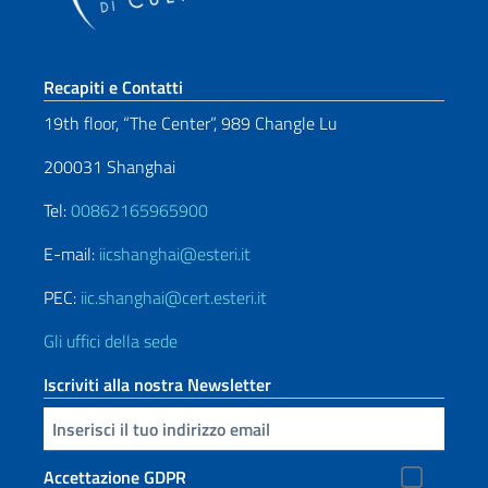
Sezione footer
Recapiti e Contatti
19th floor, “The Center”, 989 Changle Lu
200031 Shanghai
Tel:
00862165965900
E-mail:
iicshanghai@esteri.it
PEC:
iic.shanghai@cert.esteri.it
Gli uffici della sede
Iscriviti alla nostra Newsletter
Inserisci la tua email
Accettazione GDPR