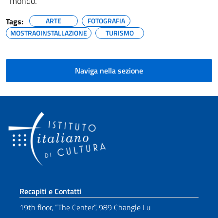
mondo.
Tags:
ARTE
FOTOGRAFIA
MOSTRAOINSTALLAZIONE
TURISMO
Naviga nella sezione
Sezione footer
Recapiti e Contatti
19th floor, “The Center”, 989 Changle Lu