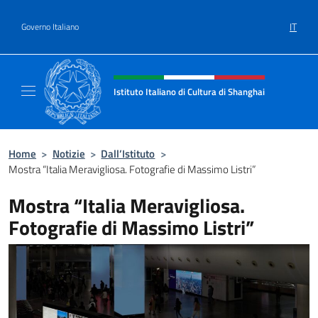
Salta al contenuto
IT
Governo Italiano
Intestazione sito, social e menù
Istituto Italiano di Cultura di Shanghai
Il sito ufficiale dell'Istituto Italiano di Cult
Home
>
Notizie
>
Dall’Istituto
>
Mostra “Italia Meravigliosa. Fotografie di Massimo Listri”
Mostra “Italia Meravigliosa.
Fotografie di Massimo Listri”