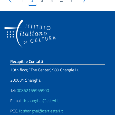
Paginazione
1
2
3
4
…
7
Sezione footer
Recapiti e Contatti
19th floor, “The Center”, 989 Changle Lu
200031 Shanghai
Tel:
00862165965900
E-mail:
iicshanghai@esteri.it
PEC:
iic.shanghai@cert.esteri.it