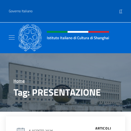
Salta al contenuto
IT
Governo Italiano
Intestazione sito, social e menù
Istituto Italiano di Cultura di Shanghai
Il sito ufficiale dell'Istituto Italiano di Cult
Home
>
Tag:
PRESENTAZIONE
ARTICOLI
5 AGOSTO 2026