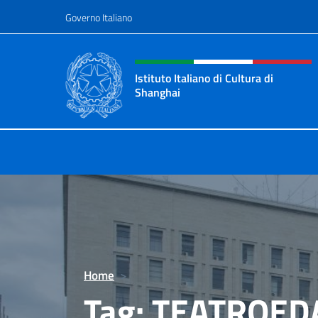
Salta al contenuto
Governo Italiano
Intestazione sito, social 
Istituto Italiano di Cultura di
Shanghai
Il sito ufficiale dell'Istituto Italian
Home
>
Tag:
TEATROED