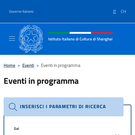
Salta al contenuto
IT
CH
Governo Italiano
Intestazione sito, social e menù
Istituto Italiano di Cultura di Shanghai
Il sito ufficiale dell'Istituto Italiano di Cult
Home
>
Eventi
>
Eventi in programma
Eventi in programma
INSERISCI I PARAMETRI DI RICERCA
Dal