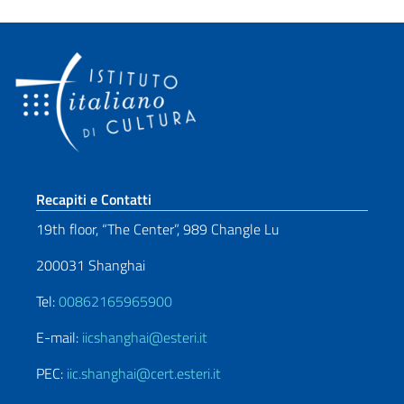
Sezione footer
Recapiti e Contatti
19th floor, “The Center”, 989 Changle Lu
200031 Shanghai
Tel:
00862165965900
E-mail:
iicshanghai@esteri.it
PEC:
iic.shanghai@cert.esteri.it