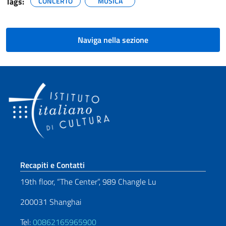
Tags:
CONCERTO
MUSICA
Naviga nella sezione
Sezione footer
Recapiti e Contatti
19th floor, “The Center”, 989 Changle Lu
200031 Shanghai
Tel:
00862165965900