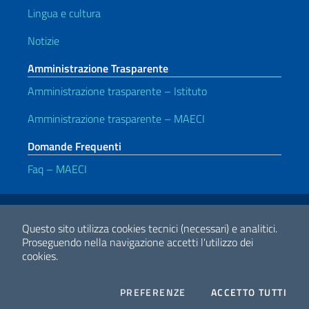
Lingua e cultura
Notizie
Amministrazione Trasparente
Amministrazione trasparente – Istituto
Amministrazione trasparente – MAECI
Domande Frequenti
Faq – MAECI
Link Utili
Note legali
Privacy e cookie policy
Dichiarazione di accessibilità
Questo sito utilizza cookies tecnici (necessari) e analitici.
Proseguendo nella navigazione accetti l'utilizzo dei
cookies.
2026 Copyright Ministero degli Affari Esteri e della Cooperazione
Internazionale
COOKIES
I CO
PREFERENZE
ACCETTO TUTTI
Facebook
Twitter
Whatsapp