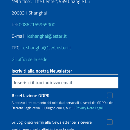
19th floor, “The Center”, 989 Changle Lu
200031 Shanghai
Tel:
00862165965900
E-mail:
iicshanghai@esteri.it
PEC:
iic.shanghai@cert.esteri.it
Gli uffici della sede
Iscriviti alla nostra Newsletter
Inserisci la tua email
Accettazione GDPR
Autorizzo il trattamento dei miei dati personali ai sensi del GDPR e del
Decreto Legislativo 30 giugno 2003, n.196
Privacy
Note Legali
Sì, voglio iscrivermi alla Newsletter per ricevere
aggiornamenti sulle attività di questa sede