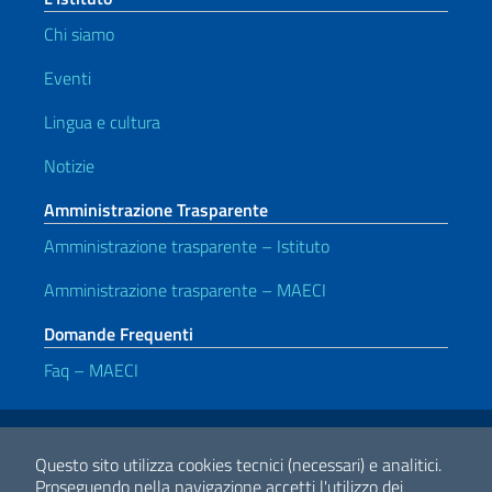
Chi siamo
Eventi
Lingua e cultura
Notizie
Amministrazione Trasparente
Amministrazione trasparente – Istituto
Amministrazione trasparente – MAECI
Domande Frequenti
Faq – MAECI
Link Utili
Note legali
Privacy e cookie policy
Dichiarazione di accessibilità
Questo sito utilizza cookies tecnici (necessari) e analitici.
Proseguendo nella navigazione accetti l'utilizzo dei