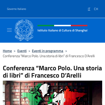
Salta al contenuto
IT
CH
Governo Italiano
Intestazione sito, social e menù
Istituto Italiano di Cultura di Shanghai
Il sito ufficiale dell'Istituto Italiano di Cult
Home
>
Eventi
>
Eventi in programma
>
Conferenza “Marco Polo. Una storia di libri” di Francesco D’Arelli
Conferenza “Marco Polo. Una storia
di libri” di Francesco D’Arelli