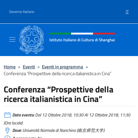
Salta al contenuto
IT
Governo Italiano
Intestazione sito, social e menù
Istituto Italiano di Cultura di Shanghai
Il sito ufficiale dell'Istituto Italiano di Cult
Home
>
Eventi
>
Eventi in programma
>
Conferenza “Prospettive della ricerca italianistica in Cina”
Conferenza “Prospettive della
ricerca italianistica in Cina”
Data evento:
Dal 12 Ottobre 2018, 10:30 Al 12 Ottobre 2018, 11:30
(Ora locale)
Dove:
Università Normale di Nanchino (南京师范大学)