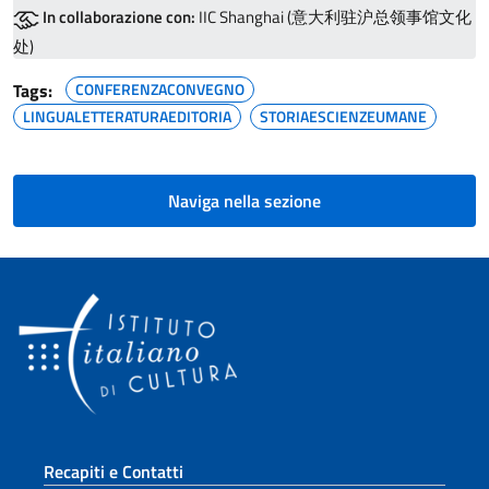
In collaborazione con:
IIC Shanghai (意大利驻沪总领事馆文化
处)
Tags:
CONFERENZACONVEGNO
LINGUALETTERATURAEDITORIA
STORIAESCIENZEUMANE
Naviga nella sezione
Sezione footer
Recapiti e Contatti