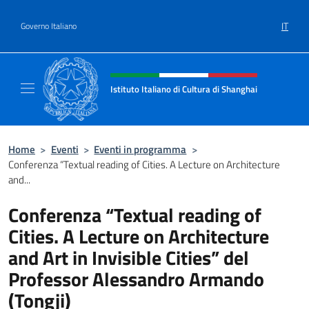
Salta al contenuto
IT
Governo Italiano
Intestazione sito, social e menù
Istituto Italiano di Cultura di Shanghai
Il sito ufficiale dell'Istituto Italiano di Cult
Home
>
Eventi
>
Eventi in programma
>
Conferenza “Textual reading of Cities. A Lecture on Architecture
and...
Conferenza “Textual reading of
Cities. A Lecture on Architecture
and Art in Invisible Cities” del
Professor Alessandro Armando
(Tongji)