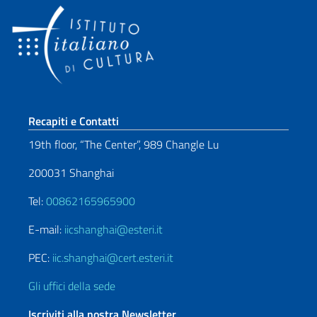
Sezione footer
Recapiti e Contatti
19th floor, “The Center”, 989 Changle Lu
200031 Shanghai
Tel:
00862165965900
E-mail:
iicshanghai@esteri.it
PEC:
iic.shanghai@cert.esteri.it
Gli uffici della sede
Iscriviti alla nostra Newsletter