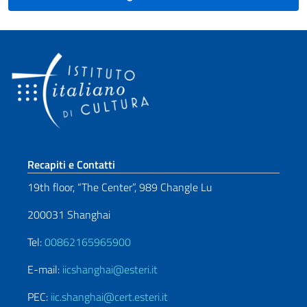
Sezione footer
Recapiti e Contatti
19th floor, “The Center”, 989 Changle Lu
200031 Shanghai
Tel:
00862165965900
E-mail:
iicshanghai@esteri.it
PEC:
iic.shanghai@cert.esteri.it