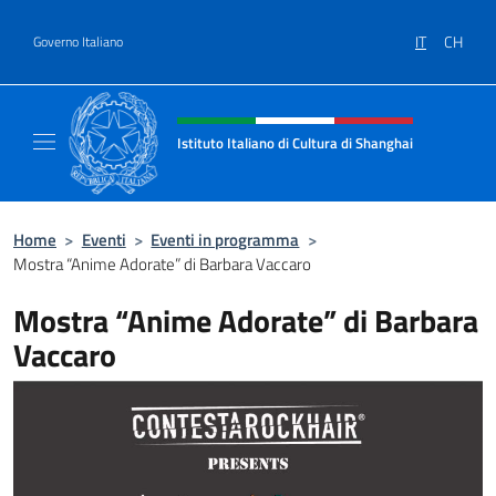
Salta al contenuto
IT
CH
Governo Italiano
Intestazione sito, social e menù
Istituto Italiano di Cultura di Shanghai
Il sito ufficiale dell'Istituto Italiano di Cult
Home
>
Eventi
>
Eventi in programma
>
Mostra “Anime Adorate” di Barbara Vaccaro
Mostra “Anime Adorate” di Barbara
Vaccaro