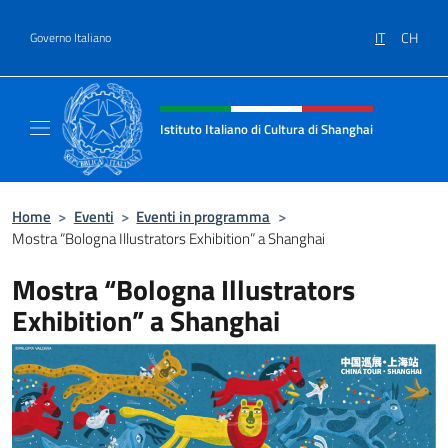
Salta al contenuto
IT
CH
Governo Italiano
Intestazione sito, social e menù
Istituto Italiano di Cultura di Shanghai
Il sito ufficiale dell'Istituto Italiano di Cult
Home
>
Eventi
>
Eventi in programma
>
Mostra “Bologna Illustrators Exhibition” a Shanghai
Mostra “Bologna Illustrators
Exhibition” a Shanghai