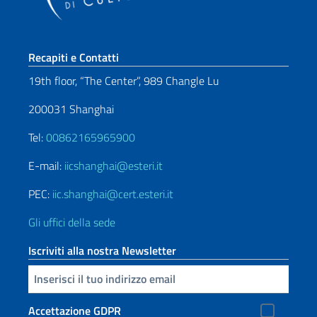
Sezione footer
Recapiti e Contatti
19th floor, “The Center”, 989 Changle Lu
200031 Shanghai
Tel:
00862165965900
E-mail:
iicshanghai@esteri.it
PEC:
iic.shanghai@cert.esteri.it
Gli uffici della sede
Iscriviti alla nostra Newsletter
Inserisci la tua email
Accettazione GDPR