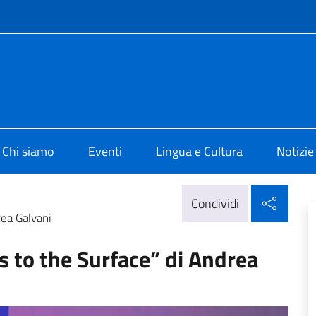
e menù
o di Cultura di Shanghai
Chi siamo
Eventi
Lingua e Cultura
Notizie
Condi
Condividi
rea Galvani
 to the Surface” di Andrea