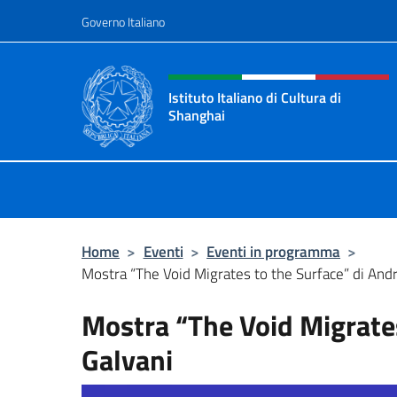
Salta al contenuto
Governo Italiano
Intestazione sito, social 
Istituto Italiano di Cultura di
Shanghai
Il sito ufficiale dell'Istituto Italian
Home
>
Eventi
>
Eventi in programma
>
Mostra “The Void Migrates to the Surface” di And
Mostra “The Void Migrates
Galvani