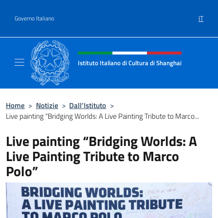
Salta al contenuto
IT
Governo Italiano
Intestazione sito, social e menù
Istituto Italiano di Cultura di Shanghai
Il sito ufficiale dell'Istituto Italiano di Cult
Home
>
Notizie
>
Dall’Istituto
>
Live painting “Bridging Worlds: A Live Painting Tribute to Marco...
Live painting “Bridging Worlds: A
Live Painting Tribute to Marco
Polo”