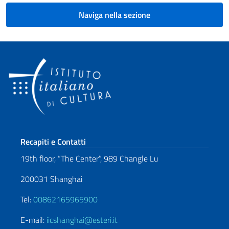
Naviga nella sezione
Sezione footer
Recapiti e Contatti
19th floor, “The Center”, 989 Changle Lu
200031 Shanghai
Tel:
00862165965900
E-mail:
iicshanghai@esteri.it