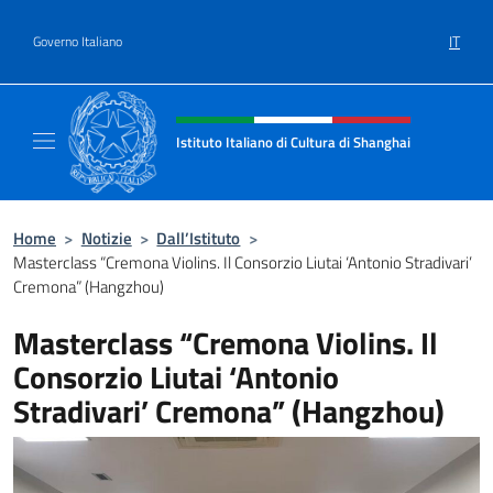
Salta al contenuto
IT
Governo Italiano
Intestazione sito, social e menù
Istituto Italiano di Cultura di Shanghai
Il sito ufficiale dell'Istituto Italiano di Cult
Home
>
Notizie
>
Dall’Istituto
>
Masterclass “Cremona Violins. Il Consorzio Liutai ‘Antonio Stradivari’
Cremona” (Hangzhou)
Masterclass “Cremona Violins. Il
Consorzio Liutai ‘Antonio
Stradivari’ Cremona” (Hangzhou)