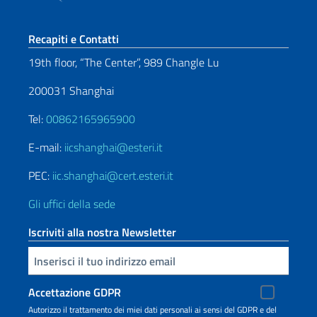
Sezione footer
Recapiti e Contatti
19th floor, “The Center”, 989 Changle Lu
200031 Shanghai
Tel:
00862165965900
E-mail:
iicshanghai@esteri.it
PEC:
iic.shanghai@cert.esteri.it
Gli uffici della sede
Iscriviti alla nostra Newsletter
Inserisci la tua email
Accettazione GDPR
Autorizzo il trattamento dei miei dati personali ai sensi del GDPR e del