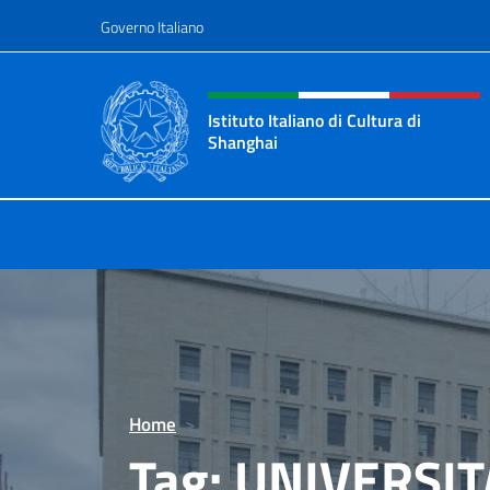
Salta al contenuto
Governo Italiano
Intestazione sito, social 
Istituto Italiano di Cultura di
Shanghai
Il sito ufficiale dell'Istituto Italian
Home
>
Tag:
UNIVERSI