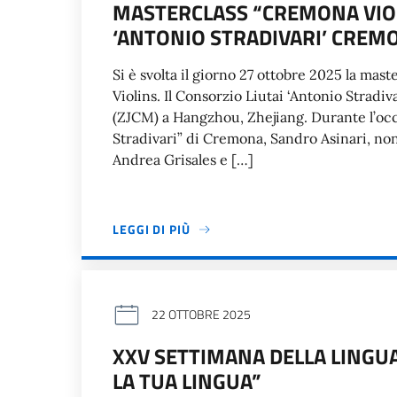
MASTERCLASS “CREMONA VIOLI
‘ANTONIO STRADIVARI’ CREM
Si è svolta il giorno 27 ottobre 2025 la maste
Violins. Il Consorzio Liutai ‘Antonio Strad
(ZJCM) a Hangzhou, Zhejiang. Durante l’occa
Stradivari” di Cremona, Sandro Asinari, no
Andrea Grisales e […]
LEGGI DI PIÙ
22 OTTOBRE 2025
XXV SETTIMANA DELLA LINGU
LA TUA LINGUA”