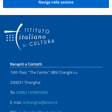
Naviga nella sezione
Sezione footer
Recapiti e Contatti
19th floor, “The Center”, 989 Changle Lu
200031 Shanghai
Tel:
00862165965900
E-mail:
iicshanghai@esteri.it