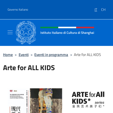
Salta al contenuto
IT
CH
Governo Italiano
Intestazione sito, social e menù
Istituto Italiano di Cultura di Shanghai
Il sito ufficiale dell'Istituto Italiano di Cult
Home
>
Eventi
>
Eventi in programma
>
Arte for ALL KIDS
Arte for ALL KIDS