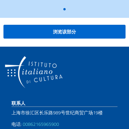
浏览该部分
页脚部分
联系人
上海市徐汇区长乐路989号世纪商贸广场19楼
电话:
00862165965900