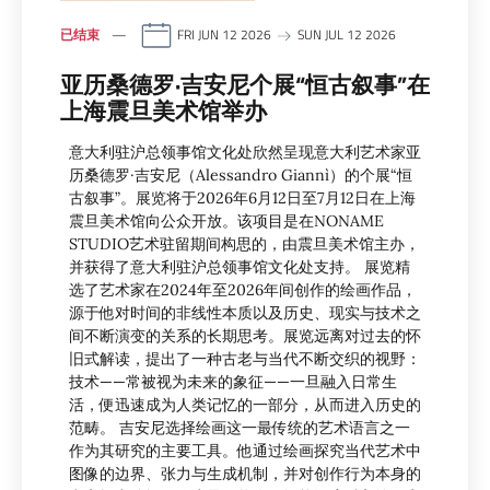
已结束
FRI JUN 12 2026
SUN JUL 12 2026
亚历桑德罗·吉安尼个展“恒古叙事”在
上海震旦美术馆举办
意大利驻沪总领事馆文化处欣然呈现意大利艺术家亚
历桑德罗·吉安尼（Alessandro Giannì）的个展“恒
古叙事”。展览将于2026年6月12日至7月12日在上海
震旦美术馆向公众开放。该项目是在NONAME
STUDIO艺术驻留期间构思的，由震旦美术馆主办，
并获得了意大利驻沪总领事馆文化处支持。 展览精
选了艺术家在2024年至2026年间创作的绘画作品，
源于他对时间的非线性本质以及历史、现实与技术之
间不断演变的关系的长期思考。展览远离对过去的怀
旧式解读，提出了一种古老与当代不断交织的视野：
技术——常被视为未来的象征——一旦融入日常生
活，便迅速成为人类记忆的一部分，从而进入历史的
范畴。 吉安尼选择绘画这一最传统的艺术语言之一
作为其研究的主要工具。他通过绘画探究当代艺术中
图像的边界、张力与生成机制，并对创作行为本身的