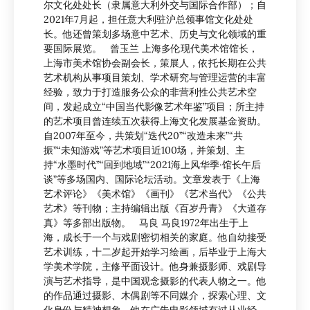
尔文化处处长（隶属意大利外交与国际合作部）；自
2021年7月起，担任意大利驻沪总领事馆文化处处
长。他还曾策划多场意中艺术、历史与文化领域的重
要国际展览。 曾玉兰 上海多伦现代美术馆馆长，
上海市美术馆协会副会长，策展人，依托长期在公共
艺术机构从事项目策划、学术研究与管理运营的丰富
经验，致力于打造服务公众的非营利性公共艺术空
间，发起成立“中国当代影像艺术年鉴”项目；所主持
的艺术项目曾连续五次获得上海文化发展基金资助。
自2007年至今，共策划“迭代20”“改造未来”“共
振”“未知游戏”等艺术项目近100场，并策划、主
持“水墨时代”“回到地域”“2021海上风华季·馆长午后
谈”等多场国内、国际论坛活动。文章发表于《上海
艺术评论》《美术馆》《画刊》《艺术当代》《公共
艺术》等刊物；主持编辑出版《百岁丹青》《大道存
真》等多部出版物。 马良 马良1972年出生于上
海，成长于一个与戏剧密切相关的家庭。他自幼接受
艺术训练，十二岁起开始学习绘画，后毕业于上海大
学美术学院，主修平面设计。他身兼摄影师、戏剧导
演与艺术指导，是中国观念摄影的代表人物之一。他
的作品通过摄影、木偶剧等不同媒介，探索心理、文