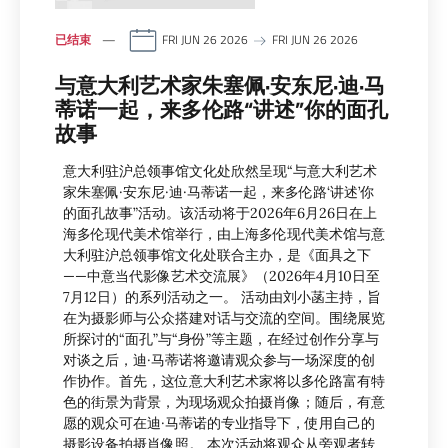
已结束
FRI JUN 26 2026
FRI JUN 26 2026
与意大利艺术家朱塞佩·安东尼·迪·马
蒂诺一起，来多伦路“讲述”你的面孔
故事
意大利驻沪总领事馆文化处欣然呈现“与意大利艺术
家朱塞佩·安东尼·迪·马蒂诺一起，来多伦路‘讲述’你
的面孔故事”活动。该活动将于2026年6月26日在上
海多伦现代美术馆举行，由上海多伦现代美术馆与意
大利驻沪总领事馆文化处联合主办，是《面具之下
——中意当代影像艺术交流展》（2026年4月10日至
7月12日）的系列活动之一。 活动由刘小菡主持，旨
在为摄影师与公众搭建对话与交流的空间。围绕展览
所探讨的“面孔”与“身份”等主题，在经过创作分享与
对谈之后，迪·马蒂诺将邀请观众参与一场深度的创
作协作。首先，这位意大利艺术家将以多伦路富有特
色的街景为背景，为现场观众拍摄肖像；随后，有意
愿的观众可在迪·马蒂诺的专业指导下，使用自己的
摄影设备拍摄肖像照。 本次活动将观众从旁观者转