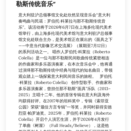
勒斯传统音乐”
意大利驻沪总领事馆文化处欣然呈现音乐会“意大利
奏鸣曲与民谣：罗伯托·科莱拉与那不勒斯传统音
乐”。该活动将于2026年6月7日在上海多伦现代美术
馆举行，由上海多伦现代美术馆与意大利驻沪总领事
馆文化处联合主办，是美术馆正在展出的《面具之下
——中意当代影像艺术交流展》（展期至7月12日）
的系列活动之一。 唱作人罗伯托·科莱拉（Roberto
Colella）是一位与那不勒斯民间歌曲传统紧密相连
的作曲家和多乐器演奏家，在本次音乐会中，他将通
过演绎那不勒斯传统中经典与现代的知名曲目，带领
观众踏上一场探索意大利民间音乐的旅程。 罗伯托
·科莱拉（Roberto Colella） 创作型歌手、作曲家和
多乐器演奏家，曾担任那不勒斯“面具”乐队（2013–
2025）主唱十二年。他的首张专辑在意大利及海外
均获得好评。在2017年的坦科奖中，专辑《索菲亚
公园》荣获“最佳方言专辑”一等奖，并同时获得安德
烈亚·帕罗迪奖。2025年，罗伯托·科莱拉（Roberto
Colella）开启个人演艺生涯，并于2026年4月发行
了单曲《树屋》（Full Heads/Believe），这是他