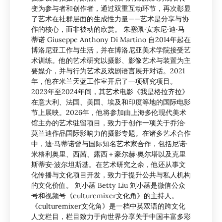
变为参与者和创作者，通过双重互动环节，再次彰显
了艺术在社群层面的生成性力量——艺术是分享与协
作的核心，而非被动的欣赏。 朱塞佩·安东尼·迪·马
蒂诺 Giuseppe Anthony Di Martino 自2014年起在
博洛尼亚工作与生活，并在博洛尼亚美术学院接受艺
术训练。他的艺术研究以摄影、影像艺术与装置为主
要媒介，并与行为艺术及戏剧语言展开对话。2021
年，他在米兰天蓝工作室开启了一项研究项目。
2023年至2024年间，其艺术电影《我是格拉齐拉》
在意大利、法国、美国、埃及和印度等地的国际电影
节上展映。2026年，他将参加由上海多伦现代美术
馆主办的艺术驻留项目，致力于创作一项关于乔治·
莫兰迪作品国际影响力的摄影专题。在诸多艺术合作
中，迪·马蒂诺曾与国际知名艺术家合作，包括尼诺·
米格利奥里、西茜、露西＋豪尔赫·奥尔塔以及克里
斯蒂安·波尔坦斯基。在艺术研究之余，他还从事文
化传播与文化项目开发，致力于提升公共与私人机构
的文化价值。 刘小菡 Betty Liu 刘小菡是微信公众
号和视频号《culturemixer文化角》的主持人。
《culturemixer文化角》是一档中英双语的跨文化
人文栏目，栏目致力于向世界分享关于中国丰富多彩