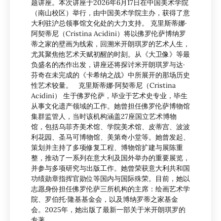
题讲座。本次讲座于2026年6月17日在中国美术学院
（南山校区）举行，由中国美术学院主办，获得了意
大利驻沪总领事馆文化处的大力支持。 克里斯蒂娜·
阿契蒂尼（Cristina Acidini）将以佛罗伦萨博纳罗
蒂之家的壁画为线索，回溯米开朗琪罗的艺术人生，
尤其聚焦他艺术天赋初醒的时刻。从《大卫像》等最
负盛名的杰作出发，讲座还将探讨米开朗琪罗与达·
芬奇在未完成的《卡希纳之战》中所展开的那场历史
性艺术较量。 克里斯蒂娜·阿契蒂尼（Cristina
Acidini） 生于佛罗伦萨，毕业于艺术史专业，毕生
从事文化遗产领域的工作。她曾担任佛罗伦萨博物馆
集群监管人，当时该机构涵盖27座国立艺术博物
馆，包括乌菲齐美术馆、学院美术馆、皮蒂宫、波波
利花园、圣马可博物馆、美第奇小堂等。她曾发起、
策划并主持了多项修复工程、博物馆扩建与展陈重
整，推动了一系列在意大利及国外举办的重要展览，
并参与多项研究与出版工作。她曾荣获意大利共和国
功绩勋章指挥官勋位等国内与国际殊荣。目前，她以
志愿身份担任佛罗伦萨三所机构的主席：绘画艺术学
院、罗伯托·隆基基金会，以及博纳罗蒂之家基金
会。2025年，她出版了最新一部关于米开朗琪罗的
专著。