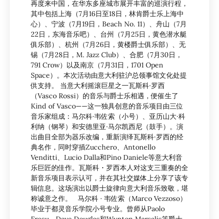
再度来中国，在华东多座城市展开丰富的巡演行程，
其中包括上海（7月16日至18日，林肯爵士乐上海中
心）、宁波（7月19日，Beach No. 11）、舟山（7月
22日，东海音乐吧）、台州（7月25日，黄色潜水艇
俱乐部）、杭州（7月26日，黄楼爵士俱乐部）、无
锡（7月28日，M. Jazz Club）、合肥（7月30日，
791 Crow）以及南京（7月31日，1701 Open
Space）。本次活动由意大利驻沪总领事馆文化处提
供支持。 当意大利摇滚巨星之一瓦斯科·罗西
（Vasco Rossi）的音乐与爵士乐相遇，便催生了
Kind of Vasco——这一独具创意的音乐项目由三位
音乐家组成：马尔科·韦佐索（小号）、亚历山大·科
利纳（钢琴）和安德里亚·马尔凯西尼（鼓手）。演
出曲目全部为器乐改编，重新演绎瓦斯科·罗西的经
典名作，同时穿插Zucchero、Antonello
Venditti、Lucio Dalla和Pino Daniele等意大利音
乐巨匠的佳作。瓦斯科・罗西本人对这支三重奏的全
新音乐项目表示认可，并在其社交媒体上分享了该专
辑信息。这场演出以爵士旋律向意大利音乐致敬，堪
称诚意之作。 马尔科 · 韦佐索（Marco Vezzoso）
毕业于都灵音乐学院小号专业。曾师从Paolo