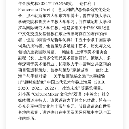
年金狮奖和2024年TVC金雀奖。 达仁利（
Francesco D’Arelli） 意大利驻沪总领事馆文化处处
长。那不勒斯东方大学东方学博士，曾在莱顿大学汉
学研究院和鲁汶天主教大学学习，并在威尼斯大学和
罗马国际研究大学任教。他是多部关于17至18世纪意
中文化交流及基督教在东亚传播与存在的著作的作
者，也是《特雷卡尼哲学词典》中五十余条中国哲学
词条的撰写者。他曾策划多场意中艺术、历史与文化
领域的重要国际展览。 顾佳君 上海市美术馆协会
副秘书长、上海多伦现代美术馆副馆长、策展人，多
年深耕于美术馆行业，长期致力于非营利公共空间的
项目营运和策划。曾参与策划“穿越城市——台北‧上
海 ”“与手稿对话——关于绘画隐秘之魅”“水墨经验
II”“超时空影像” 中国当代艺术年鉴上海展（2019、
2020、2021、2022）、改造未来” 等展览项目。
刘小菡 “CultureMixer 文化角”双语（中英文）社交
媒体频道主持人。该频道致力于跨文化对话，旨在与
公众分享中国文化的丰富与多元。节目邀请来自世界
各地的嘉宾，讲述他们在中国及国际环境中生活与工
作的经历。