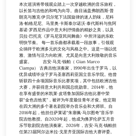
本次巡演将带领观众踏上一次穿越欧洲的音乐旅程，
以长笛与吉他的和鸣为向导。曲目涵盖弗朗西斯·普
朗克与雅克·伊贝尔笔下法国旋律的迷人韵味，尼科
洛·帕格尼尼、马里奥·卡斯泰尔诺沃·泰代斯科与焦阿
基诺·罗西尼作品中意大利抒情曲的精妙之美，以及
贝拉·巴托克《罗马尼亚民间舞曲》中所洋溢的东欧
明快节奏。 每一首乐曲都承载着一段故事，引领观
众徜徉于欧洲多元的文化与风格之中。这是一场以优
雅、激情与活力向欧洲、尤其是向意大利致敬的音乐
盛宴。 吉安·马克·钱帕（ Gian Marco
Ciampa） 古典吉他演奏家，1990年出生于罗马，以
优异成绩毕业于罗马圣塞西莉亚国立音乐学院。他曾
斩获四十余项国际音乐比赛奖项，其中包括欧洲吉他
大赛，并获得意大利共和国总统勋章。2014年，他
在享有盛誉的米凯莱·皮塔鲁加国际吉他比赛中荣
获“金色吉他奖”，被评为年度最佳青年才俊。他定期
在四大洲的多个著名剧院举办音乐会和大师班。自
2016年起，他担任萨莱诺“朱塞佩·马尔图奇”音乐学
院吉他教授。自2020年起，他成为佛罗伦萨五月音
乐节歌剧院吉他演奏家。2026年，吉安·马克·钱帕担
任第23届阿尔达米拉·戈里齐亚国际吉他大赛评委。