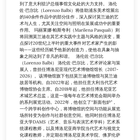
到了意大利驻沪总领事馆文化处的大力支持。 洛伦
佐·巴尔比（Lorenzo Balbi）将借助浦东美术馆展出
的140余件作品中的部分佳作，深入探讨莫兰迪的艺
术与人生，尤其关注空间与照明在策展成功中的重要
作用。 玛丽莱娜·帕斯夸利（Marilena Pasquali）则
将回溯莫兰迪在其艺术实践中主题与风格的演变，重
点探讨20世纪上半叶的重大事件对艺术家产生的影
响——这些经历赋予他新的创造力，使他在具象与抽
象之间达到了非凡的和谐。 洛伦佐·巴尔比
（Lorenzo Balbi） 洛伦佐·巴尔比，艺术评论家与策
展人，曾担任博洛尼亚现代艺术博物馆馆长（2017-
2026）。该博物馆旗下包括莫兰迪博物馆与莫兰迪
故居等机构。自2022年起，他担任意大利当代艺术
博物馆协会主席。自2018年起，他担任博洛尼亚艺
术城艺术总监，这是一项每年在艺术博览会期间举办
的系列展览活动。2022年，他创立了“新面包炉”，
一个跨学科创作中心，将博物馆的空间与功能从展览
场所转变为创作与社群创意空间。他同时担任博洛尼
亚大学DAMS（艺术、音乐与表演艺术学科）艺术系
统课程教师，以及博洛尼亚商学院当代艺术与视觉文
化课程教师，并定期在博洛尼亚美术学院、佛罗伦萨