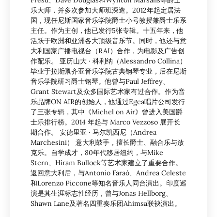
Fresu、Dave Douglas和Wynton Marsalis等爵士
乐大师，并多次参加大师班深造。2012年起定居法
国，现任尼斯国家音乐学院爵士小号教授兼爵士乐系
主任。作为主创，他已发行5张专辑。十五年来，他
活跃于欧洲和亚洲各大顶级音乐节。同时，他还与意
大利国家广播电视台（RAI）合作，为电影及广告创
作配乐。 亚历山大 · 科利纳（Alessandro Collina）
毕业于拉斯佩齐亚音乐学院古典钢琴专业，后在尼斯
音乐学院研习爵士钢琴。他曾与Paul Jeffrey、
Grant Stewart及众多国际艺术家有过合作。作为音
乐品牌ON AIR的创始人，他通过Egea唱片公司发行
了三张专辑，其中《Michel on Air》曾进入美国爵
士乐排行榜。2014 年起与 Marco Vezzoso 展开长
期合作。 安德里亚 · 马尔凯西尼（Andrea
Marchesini） 意大利鼓手，擅长爵士、融合乐与放
克乐。自学成才，80年代移居纽约，与Mike
Stern、Hiram Bullock等艺术家建立了重要合作。
返回意大利后，与Antonio Faraò、Andrea Celeste
和Lorenzo Piccone等知名音乐人同台演出。印度巡
演是其生涯标志性经历，曾与Jonas Hellborg、
Shawn Lane及著名四重奏乐团Ahimsa联袂演出。