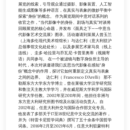
展览的线索，引导观众通过摄影、影像装置、人工智
能生成图像等多种语言，在真实与表象的微妙平衡中
探索“身份”的概念。 作为展览期间中意对话系列的
收官之作，“当代影像中的身份、剧场与真实”对谈将
回顾展览的核心命题，并发布《面具之下——中意当
代影像艺术交流展》图录。活动邀请到策展人曾玉兰
（上海多伦现代美术馆馆长）与达仁利（意大利驻沪
总领事馆文化处处长），以及参展艺术家马良（线上
连线）、圭多·哈拉里与乔瓦尼·卡普里奥蒂（视频寄
语）共同参与。 在一个被滤镜与数字身份所主导的
时代，本次对谈邀请我们反思当代影像在感知“身
份”概念中的作用，探讨它如何重新定义真实与表象
之间的边界。 达仁利（ Francesco D’Arelli） 那不
勒斯东方大学东方学博士，曾在莱顿大学汉学研究院
和鲁汶天主教大学学习，并在威尼斯大学和罗马国际
研究大学任教。2002年至2011年间，他担任非洲与
东方意大利研究所图书馆及出版活动负责人。自
2012年起，任意大利外交与国际合作部文化专员。
他发表了多部关于17至18世纪意中文化交流的著作，
并为《特雷卡尼哲学词典》撰写了五十余条中国哲学
词条。2016年2月至2021年6月，任意大利驻蒙特利