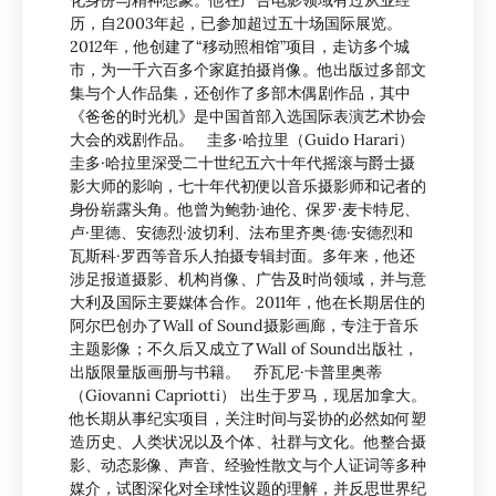
化身份与精神想象。他在广告电影领域有过从业经
历，自2003年起，已参加超过五十场国际展览。
2012年，他创建了“移动照相馆”项目，走访多个城
市，为一千六百多个家庭拍摄肖像。他出版过多部文
集与个人作品集，还创作了多部木偶剧作品，其中
《爸爸的时光机》是中国首部入选国际表演艺术协会
大会的戏剧作品。 圭多·哈拉里（Guido Harari）
圭多·哈拉里深受二十世纪五六十年代摇滚与爵士摄
影大师的影响，七十年代初便以音乐摄影师和记者的
身份崭露头角。他曾为鲍勃·迪伦、保罗·麦卡特尼、
卢·里德、安德烈·波切利、法布里齐奥·德·安德烈和
瓦斯科·罗西等音乐人拍摄专辑封面。多年来，他还
涉足报道摄影、机构肖像、广告及时尚领域，并与意
大利及国际主要媒体合作。2011年，他在长期居住的
阿尔巴创办了Wall of Sound摄影画廊，专注于音乐
主题影像；不久后又成立了Wall of Sound出版社，
出版限量版画册与书籍。 乔瓦尼·卡普里奥蒂
（Giovanni Capriotti） 出生于罗马，现居加拿大。
他长期从事纪实项目，关注时间与妥协的必然如何塑
造历史、人类状况以及个体、社群与文化。他整合摄
影、动态影像、声音、经验性散文与个人证词等多种
媒介，试图深化对全球性议题的理解，并反思世界纪