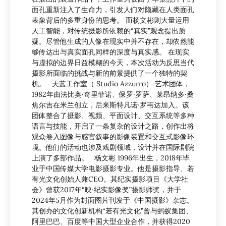
面孔重新注入了生命力，引发人们对隐藏在人类面孔
表象背后的多重身份的思考。 而杨文彬则大量运用
人工智能，对传统摄影所依赖的“真实”观念提出质
疑。尽管他生成的人像在现实中并不存在，却依然能
够传达出与真实面孔同样的深度与真实感。 在现实
与虚拟的边界日益模糊的今天，本次活动为反思当代
摄影所面临的挑战与新的前景提供了一个独特的契
机。 天蓝工作室（ Studio Azzurro） 艺术团体，
1982年由法比奥·奇里菲诺、保罗·罗萨、莱昂纳多·桑
焦尔吉在米兰创立，后来斯特凡诺·罗韦达加入。该
团体整合了摄影、视频、平面设计、交互系统等多种
语言与技能，开启了一条复杂的设计之路，创作出将
观众卷入图像与感官叙事的影像装置和交互式影像环
境。他们的活动也涉及戏剧领域，设计并在国际剧院
上演了多部作品。 杨文彬 1996年出生，2018年毕
业于中国传媒大学电影摄影专业。他是摄影指导、若
有光文化创始人兼CEO。其纪实摄影项目《大学社
会》曾获2017年“映·纪实影像奖”摄影师奖，并于
2024年5月作为封面图片刊发于《中国摄影》杂志。
其创办的文化创新机构“若有光文化”曾与蚂蚁集团、
阿里巴巴、百度等中国大型企业合作，并获得2020