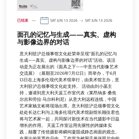
已结束
SAT JUN 13 2026
SAT JUN 13 2026
面孔的记忆与生成——真实、虚构
与影像边界的对话
意大利驻沪总领事馆文化处荣幸呈现“面孔的记忆与
生成——真实、虚构与影像边界的对话”活动。该活
动是为正在展出的《面具之下——中意当代影像艺术
交流展》（展期至2026年7月12日）而举办，于6月
13日在上海多伦现代美术馆举行，由美术馆主办，意
大利驻沪总领事馆文化处支持。 活动由刘小菡主
持，邀请到意大利天蓝工作室代表（莱昂纳多·桑焦
尔吉和劳拉·马尔科利尼）从意大利远程连线，中国
艺术家杨文彬将现场出席。意大利驻沪总领事馆文化
处处长达仁利与上海多伦现代美术馆副馆长顾佳君也
将与艺术家一起，共同探讨新技术在当代摄影中日益
增长的作用。 天蓝工作室运用先驱性的跨媒体实
践，颠覆了传统摄影将瞬间凝固成静态画面的观念。
在展出的装置作品中，工作室为被困于单张照片中的