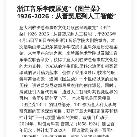
浙江音乐学院展览“《图兰朵》
1926-2026：从普契尼到人工智能”
意大利驻沪总领事馆文化处欣然呈现展览“《图兰
朵》1926-2026：从普契尼到人工智能”，于2026年
4月15日至16日在杭州浙江音乐学院大剧院举办。本
次活动由米兰威尔第音乐学院携手里科尔迪历史档案
馆、米兰里科尔迪之家、米兰新美术学院以及浙江音
乐学院联合举办，获得了意大利驻沪总领事馆文化处
的大力支持。 NABA的学生们以里科尔迪历史档案馆
珍藏的设计稿为蓝本，创作了采用3D打印技术的服
装与舞台布景，追溯《图兰朵》一个世纪以来的发展
历程，讲述普契尼这部最后杰作的创作源起。同时，
展览还引入当代视角，通过人工智能对其视觉世界的
再构，将历史延伸至当下。 本次展览是国际项目
《图兰朵T4T》的组成部分。T4T作为意大利大学与
研究部的艺术深造项目，获得了意大利国家复苏和韧
性计划“下一代欧盟”基金的资助。该项目启动于
2024年，时值贾科莫·普契尼（1858-1924）逝世百
年纪念，并计划于2026年，即该歌剧首演一百周年
（1926年）之际落下帷幕，收官之站将登陆杭州。