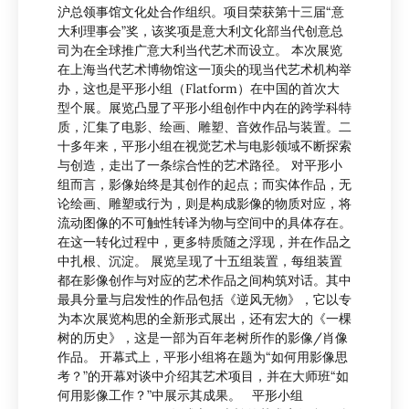
沪总领事馆文化处合作组织。项目荣获第十三届“意
大利理事会”奖，该奖项是意大利文化部当代创意总
司为在全球推广意大利当代艺术而设立。 本次展览
在上海当代艺术博物馆这一顶尖的现当代艺术机构举
办，这也是平形小组（Flatform）在中国的首次大
型个展。展览凸显了平形小组创作中内在的跨学科特
质，汇集了电影、绘画、雕塑、音效作品与装置。二
十多年来，平形小组在视觉艺术与电影领域不断探索
与创造，走出了一条综合性的艺术路径。 对平形小
组而言，影像始终是其创作的起点；而实体作品，无
论绘画、雕塑或行为，则是构成影像的物质对应，将
流动图像的不可触性转译为物与空间中的具体存在。
在这一转化过程中，更多特质随之浮现，并在作品之
中扎根、沉淀。 展览呈现了十五组装置，每组装置
都在影像创作与对应的艺术作品之间构筑对话。其中
最具分量与启发性的作品包括《逆风无物》，它以专
为本次展览构思的全新形式展出，还有宏大的《一棵
树的历史》，这是一部为百年老树所作的影像/肖像
作品。 开幕式上，平形小组将在题为“如何用影像思
考？”的开幕对谈中介绍其艺术项目，并在大师班“如
何用影像工作？”中展示其成果。 平形小组