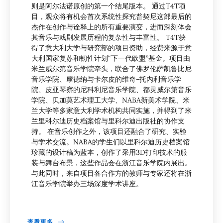
则是阿尔法诺原创的第一个结尾版本。 通过T4T项
目，观众将有机会首次系统性探究普契尼这部最后的
杰作在创作与诠释上的所有重要演变，进而深刻体会
其音乐与戏剧发展历程的复杂性与丰富性。 T4T获
得了意大利大学与研究部的项目资助，经费来源于意
大利国家复苏和韧性计划“下一代欧盟”基金。项目由
米兰威尔第音乐学院牵头，联合了佛罗伦萨凯鲁比尼
音乐学院、摩德纳与卡尔皮的维奇-托内利音乐学
院、皮亚琴察的尼科利尼音乐学院、都灵威尔第音乐
学院、贝加莫艺术理工大学、NABA新美术学院、米
兰大学等多家意大利学术机构共同实施，并得到了米
兰里科尔迪历史档案馆与里科尔迪出版社的协作支
持。 在音乐创作之外，该项目还融合了研究、实验
与学术交流。NABA的学生们以里科尔迪历史档案馆
珍藏的设计稿为蓝本，创作了采用3D打印技术的服
装与舞台布景，这些作品会在浙江音乐学院内展出。
与此同时，来自项目各合作方的教师与专家还将在浙
江音乐学院举办三场深度学术讲座。
查看更多