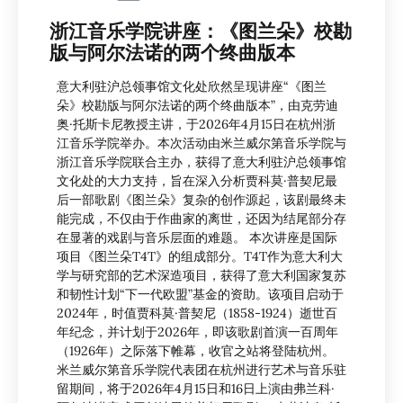
浙江音乐学院讲座：《图兰朵》校勘
版与阿尔法诺的两个终曲版本
意大利驻沪总领事馆文化处欣然呈现讲座“《图兰
朵》校勘版与阿尔法诺的两个终曲版本”，由克劳迪
奥·托斯卡尼教授主讲，于2026年4月15日在杭州浙
江音乐学院举办。本次活动由米兰威尔第音乐学院与
浙江音乐学院联合主办，获得了意大利驻沪总领事馆
文化处的大力支持，旨在深入分析贾科莫·普契尼最
后一部歌剧《图兰朵》复杂的创作源起，该剧最终未
能完成，不仅由于作曲家的离世，还因为结尾部分存
在显著的戏剧与音乐层面的难题。 本次讲座是国际
项目《图兰朵T4T》的组成部分。T4T作为意大利大
学与研究部的艺术深造项目，获得了意大利国家复苏
和韧性计划“下一代欧盟”基金的资助。该项目启动于
2024年，时值贾科莫·普契尼（1858-1924）逝世百
年纪念，并计划于2026年，即该歌剧首演一百周年
（1926年）之际落下帷幕，收官之站将登陆杭州。
米兰威尔第音乐学院代表团在杭州进行艺术与音乐驻
留期间，将于2026年4月15日和16日上演由弗兰科·