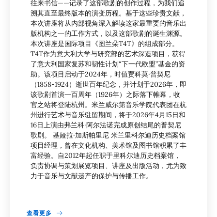
往来书信——记录了这部歌剧的创作过程，为我们追
溯其直至最终版本的演变历程。基于这些珍贵文献，
本次讲座将从内部视角深入解读这家最重要的音乐出
版机构之一的工作方式，以及这部歌剧的诞生渊源。
本次讲座是国际项目《图兰朵T4T》的组成部分。
T4T作为意大利大学与研究部的艺术深造项目，获得
了意大利国家复苏和韧性计划“下一代欧盟”基金的资
助。该项目启动于2024年，时值贾科莫·普契尼
（1858-1924）逝世百年纪念，并计划于2026年，即
该歌剧首演一百周年（1926年）之际落下帷幕，收
官之站将登陆杭州。米兰威尔第音乐学院代表团在杭
州进行艺术与音乐驻留期间，将于2026年4月15日和
16日上演由弗兰科·阿尔法诺完成原创结尾的普契尼
歌剧。 基娅拉·加斯帕里尼 米兰里科尔迪历史档案馆
项目经理，曾在文化机构、美术馆及图书馆积累了丰
富经验。自2012年起任职于里科尔迪历史档案馆，
负责协调与策划展览项目、讲座及出版活动，尤为致
力于音乐与文献遗产的保护与传播工作。
查看更多