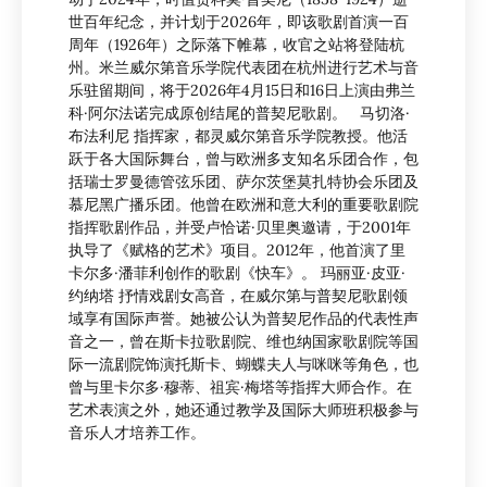
世百年纪念，并计划于2026年，即该歌剧首演一百
周年（1926年）之际落下帷幕，收官之站将登陆杭
州。米兰威尔第音乐学院代表团在杭州进行艺术与音
乐驻留期间，将于2026年4月15日和16日上演由弗兰
科·阿尔法诺完成原创结尾的普契尼歌剧。 马切洛·
布法利尼 指挥家，都灵威尔第音乐学院教授。他活
跃于各大国际舞台，曾与欧洲多支知名乐团合作，包
括瑞士罗曼德管弦乐团、萨尔茨堡莫扎特协会乐团及
慕尼黑广播乐团。他曾在欧洲和意大利的重要歌剧院
指挥歌剧作品，并受卢恰诺·贝里奥邀请，于2001年
执导了《赋格的艺术》项目。2012年，他首演了里
卡尔多·潘菲利创作的歌剧《快车》。 玛丽亚·皮亚·
约纳塔 抒情戏剧女高音，在威尔第与普契尼歌剧领
域享有国际声誉。她被公认为普契尼作品的代表性声
音之一，曾在斯卡拉歌剧院、维也纳国家歌剧院等国
际一流剧院饰演托斯卡、蝴蝶夫人与咪咪等角色，也
曾与里卡尔多·穆蒂、祖宾·梅塔等指挥大师合作。在
艺术表演之外，她还通过教学及国际大师班积极参与
音乐人才培养工作。