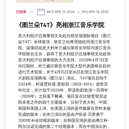
已结束
WED APR 15 2026
THU APR 16 2026
《图兰朵T4T》亮相浙江音乐学院
意大利驻沪总领事馆文化处欣然呈现国际项目《图兰
朵T4T》全球巡演，收官之站将登陆杭州浙江音乐学
院。该项目由意大利米兰威尔第音乐学院与浙江音乐
学院联合主办，获得了意大利驻沪总领事馆文化处和
意大利驻沪总领事馆的大力支持。2026年4月7日至
18日期间，米兰威尔第音乐学院大型代表团将在杭州
进行艺术驻留，并于4月15日至16日在浙江音乐学院
大剧院呈现两场《图兰朵》演出。 T4T项目启动于
2024年，时值贾科莫·普契尼（1858-1924）逝世百
年纪念，并计划于2026年，即该歌剧首演一百周年
（1926年）之际落下帷幕。项目旨在比较普契尼这
部未竟之作的四个主要版本，分别于意大利、中国、
韩国和美国上演。在美国上演的是作曲家在世时未能
完成的版本；在米兰演出的是由卢恰诺·贝里奥于
2001年补全结尾的版本；在韩国呈现的是由弗兰科·
阿尔法诺完成的第二个结尾版本；而在中国演出的，