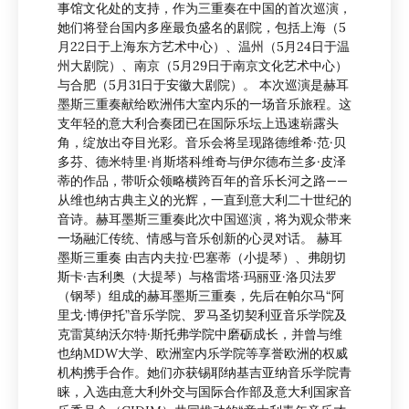
事馆文化处的支持，作为三重奏在中国的首次巡演，
她们将登台国内多座最负盛名的剧院，包括上海（5
月22日于上海东方艺术中心）、温州（5月24日于温
州大剧院）、南京（5月29日于南京文化艺术中心）
与合肥（5月31日于安徽大剧院）。 本次巡演是赫耳
墨斯三重奏献给欧洲伟大室内乐的一场音乐旅程。这
支年轻的意大利合奏团已在国际乐坛上迅速崭露头
角，绽放出夺目光彩。音乐会将呈现路德维希·范·贝
多芬、德米特里·肖斯塔科维奇与伊尔德布兰多·皮泽
蒂的作品，带听众领略横跨百年的音乐长河之路——
从维也纳古典主义的光辉，一直到意大利二十世纪的
音诗。赫耳墨斯三重奏此次中国巡演，将为观众带来
一场融汇传统、情感与音乐创新的心灵对话。 赫耳
墨斯三重奏 由吉内夫拉·巴塞蒂（小提琴）、弗朗切
斯卡·吉利奥（大提琴）与格雷塔·玛丽亚·洛贝法罗
（钢琴）组成的赫耳墨斯三重奏，先后在帕尔马“阿
里戈·博伊托”音乐学院、罗马圣切契利亚音乐学院及
克雷莫纳沃尔特·斯托弗学院中磨砺成长，并曾与维
也纳MDW大学、欧洲室内乐学院等享誉欧洲的权威
机构携手合作。她们亦获锡耶纳基吉亚纳音乐学院青
睐，入选由意大利外交与国际合作部及意大利国家音