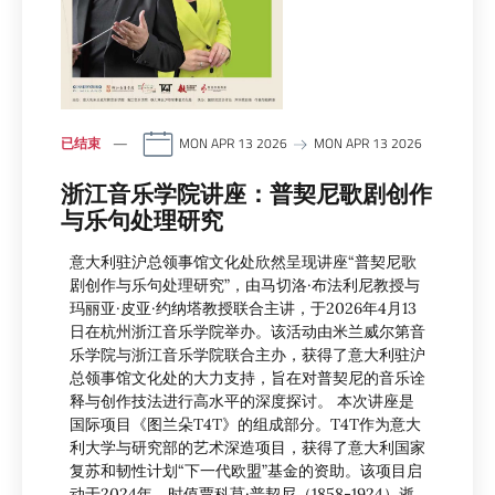
已结束
MON APR 13 2026
MON APR 13 2026
浙江音乐学院讲座：普契尼歌剧创作
与乐句处理研究
意大利驻沪总领事馆文化处欣然呈现讲座“普契尼歌
剧创作与乐句处理研究”，由马切洛·布法利尼教授与
玛丽亚·皮亚·约纳塔教授联合主讲，于2026年4月13
日在杭州浙江音乐学院举办。该活动由米兰威尔第音
乐学院与浙江音乐学院联合主办，获得了意大利驻沪
总领事馆文化处的大力支持，旨在对普契尼的音乐诠
释与创作技法进行高水平的深度探讨。 本次讲座是
国际项目《图兰朵T4T》的组成部分。T4T作为意大
利大学与研究部的艺术深造项目，获得了意大利国家
复苏和韧性计划“下一代欧盟”基金的资助。该项目启
动于2024年，时值贾科莫·普契尼（1858-1924）逝