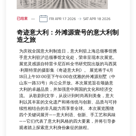
已结束
FRI APR 17 2026
SAT APR 18 2026
奇迹意大利：外滩源壹号的意大利制
造之旅
为庆祝全国意大利制造日，意大利驻上海总领事馆携
手意大利驻沪总领事馆文化处，荣幸呈现本次展览。
展览灵感源自特雷卡尼百科全书研究院出版的马西莫
·利斯特里的摄影集《奇迹意大利》。 展览将于4月
18日上午10:00至下午6:00在优雅的外滩源别墅（中
山东一路33号）向公众开放。本次展览旨在颂扬意
大利的卓越品质，并加强意中两国的文化和经济交
流。 从歌剧到文学，从设计到时尚再到美食，意大
利以其丰富的文化遗产和将传统与创新、品质与可持
续性相结合的非凡能力而享誉全球。 本次展览围绕
四个关键词展开——意大利语、创新、手工艺和风味
——它们代表了意大利风格的四大要素，并将引导参
观者踏上探索意大利身份象征的旅程。