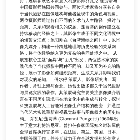
持，邀请参展艺术家意大利摄影师乔瓦尼·蓬贾蒂与
中国摄影师施阳共同参与。两位艺术家将分享各自关
于当代摄影在图像建构与他者呈现中的角色与视角。
两位摄影师通过各自不同的艺术与人生路径，探讨与
距离、关系和观看相关的议题。蓬贾蒂的创作建立在
持续移动的经验之上，其影像生成于不同文化语境中
的短暂交汇点；施阳则在《台湾海峡之间》中，以肖
像为媒介，构建一种跨越地理与历史经验的关系网
络，将个体经验纳入更为复杂的共同处境之中。 从
展览核心主题“面具”与“面孔”出发，两位艺术家的实
践代表了当代摄影中两种不同的、却又互为补充的路
径，展示了影像如何组织距离、生成关系并影响我们
对现实的感知。 傅尔得 策展人、影像研究者、写
作者，常驻上海与台北。她曾出版多部关于当代摄影
与展览实践的著作。其策展研究主要关注影像媒介语
言在不同历史语境与在地文化中的生成与转化，探讨
科技发展与人工智能对图像生产结构的改变，并通过
当代艺术实践重新审视视觉叙事与图像权力的历史结
构。 乔瓦尼·蓬贾蒂 (Giovanni Pungetti) 1960年出
生于意大利博洛尼亚。曾担任多家国际知名时装屋的
全球首席执行官多年，在法国、荷兰、英国、日本、
中国等国工作，并长期致力于在全球发掘年轻创意人