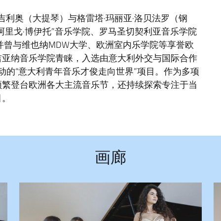
吉利奥（大提琴）与格雷塔·玛丽亚·洛贝法罗（钢
阿里戈·博伊托”音乐学院、罗马圣切契利亚音乐学院
并曾与维也纳MDW大学、欧洲室内乐学院等享誉欧
吉亚纳音乐学院青睐，入选由意大利外交与国际合作
推动的“意大利青年音乐才俊走向世界”项目。作为多项
频繁登台欧洲各大主流音乐节，还持续探索专注于当
目。
画廊