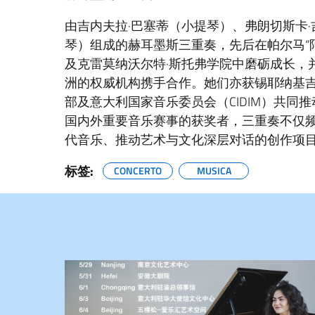
由吉内夫拉·巴塞蒂（小提琴）、弗朗切斯卡·
琴）组成的赫耳墨斯三重奏，先后在帕尔马“
及克雷莫纳沃尔特·斯托弗学院中磨砺成长，
洲的权威机构携手合作。她们亦获锡耶纳基
部及意大利国家音乐委员会（CIDIM）共同
国内外重要音乐赛事的获奖者，三重奏不仅
代音乐、推动艺术与文化深层对话的创作项
标签:
CONCERTO
MUSICA