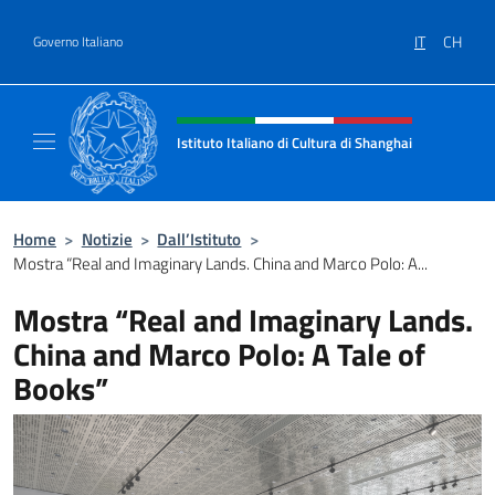
Salta al contenuto
IT
CH
Governo Italiano
Intestazione sito, social e menù
Istituto Italiano di Cultura di Shanghai
Il sito ufficiale dell'Istituto Italiano di Cult
Home
>
Notizie
>
Dall’Istituto
>
Mostra “Real and Imaginary Lands. China and Marco Polo: A...
Mostra “Real and Imaginary Lands.
China and Marco Polo: A Tale of
Books”