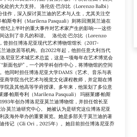
大力支持。 洛伦佐·巴尔比（Lorenzo Balbi）
部分佳作，深入探讨莫兰迪的艺术与人生，尤其关注空
夸利（Marilena Pasquali）则将回溯莫兰迪在
0世纪上半叶的重大事件对艺术家产生的影响——这些
到了非凡的和谐。 洛伦佐·巴尔比（Lorenzo
人，曾担任博洛尼亚现代艺术博物馆馆长（2017-
莫兰迪故居等机构。自2022年起，他担任意大利当代
任博洛尼亚艺术城艺术总监，这是一项每年在艺术博览会
了“新面包炉”，一个跨学科创作中心，将博物馆的空间
。他同时担任博洛尼亚大学DAMS（艺术、音乐与表
亚商学院当代艺术与视觉文化课程教师，并定期在博
学院及其他高等学府授课。多年来，他策划了多位意
夸利（Marilena Pasquali） 玛丽莱娜·帕斯
。1993年创办博洛尼亚莫兰迪博物馆，并担任馆长至
了乔治·莫兰迪研究中心。 她被认为是研究这位博洛尼亚
利及海外举办的重要展览。她是多部关于莫兰迪的著
记（Gli Ori，2025年）。她目前担任博洛尼亚乔