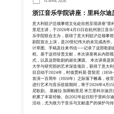
14 APRIL 2026
浙江音乐学院讲座：里科尔迪
意大利驻沪总领事馆文化处欣然呈现讲座“里
里尼主讲，于2026年4月15日在杭州浙江
乐学院联合主办，获得了意大利驻沪总领事馆文
剧院首次上演，是20世纪伟大的未完成杰作
计草图、手稿及往来书信——记录了这部歌剧
程。基于这些珍贵文献，本次讲座将从内部视
式，以及这部歌剧的诞生渊源。 本次讲座是国
大学与研究部的艺术深造项目，获得了意大利
目启动于2024年，时值贾科莫·普契尼（1858
首演一百周年（1926年）之际落下帷幕，
进行艺术与音乐驻留期间，将于2026年4月1
尼歌剧。 基娅拉·加斯帕里尼 米兰里科尔迪
积累了丰富经验。自2012年起任职于里科
活动，尤为致力于音乐与文献遗产的保护与传