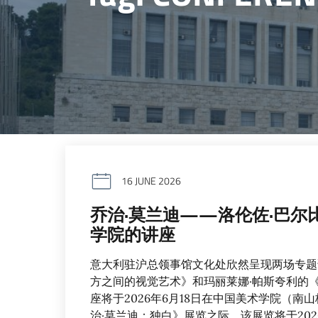
16 JUNE 2026
乔治·莫兰迪——洛伦佐·巴尔
学院的讲座
意大利驻沪总领事馆文化处欣然呈现两场专题
方之间的视觉艺术》和玛丽莱娜·帕斯夸利的
座将于2026年6月18日在中国美术学院（
治·莫兰迪：独白》展览之际，该展览将于202