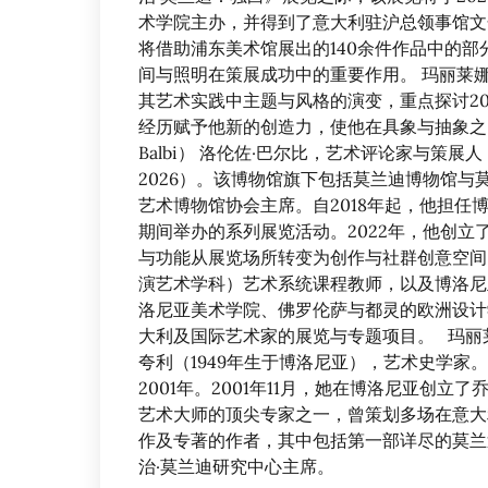
术学院主办，并得到了意大利驻沪总领事馆文化处的
将借助浦东美术馆展出的140余件作品中的
间与照明在策展成功中的重要作用。 玛丽莱娜·帕斯
其艺术实践中主题与风格的演变，重点探讨2
经历赋予他新的创造力，使他在具象与抽象之间达
Balbi） 洛伦佐·巴尔比，艺术评论家与策展
2026）。该博物馆旗下包括莫兰迪博物馆与
艺术博物馆协会主席。自2018年起，他担
期间举办的系列展览活动。2022年，他创立
与功能从展览场所转变为创作与社群创意空间
演艺术学科）艺术系统课程教师，以及博洛尼
洛尼亚美术学院、佛罗伦萨与都灵的欧洲设计
大利及国际艺术家的展览与专题项目。 玛丽莱娜·帕斯
夸利（1949年生于博洛尼亚），艺术史学家
2001年。2001年11月，她在博洛尼亚创立
艺术大师的顶尖专家之一，曾策划多场在意大
作及专著的作者，其中包括第一部详尽的莫兰迪传
治·莫兰迪研究中心主席。