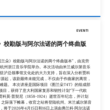
EVENTI
》校勘版与阿尔法诺的两个终曲版
图兰朵》校勘版与阿尔法诺的两个终曲版本”，由克劳
5日在杭州浙江音乐学院举办。本次活动由米兰威尔第音乐
驻沪总领事馆文化处的大力支持，旨在深入分析贾科
作源起，该剧最终未能完成，不仅由于作曲家的离世，
难题。 本次讲座是国际项目《图兰朵T4T》的组成部
造项目，获得了意大利国家复苏和韧性计划“下一代欧
科莫·普契尼（1858-1924）逝世百年纪念，并计划
6年）之际落下帷幕，收官之站将登陆杭州。米兰威尔第音
于2026年4月15日和16日上演由弗兰科·阿尔法诺