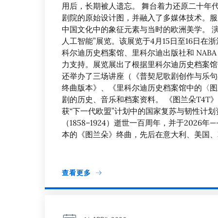
用后，长期被人遗忘。 舞台着力还原二十年
剧院的原始设计图，并融入了多媒体技术。服装
中国文化中的象征元素与当时的欧洲美学。 演出
人工智能”展览。该展览于4月15日至16日
科尔迪历史档案馆、里科尔迪出版社和 NAB
力支持。展览展出了根据里科尔迪历史档案馆保
还举办了三场讲座（《普契尼歌剧创作与乐句
终曲版本》、《里科尔迪历史档案馆中的〈图
剧的历史、音乐和档案资料。 《图兰朵T4T
获“下一代欧盟”计划中的国家复苏与韧性计划
（1858–1924）逝世一百周年，并于202
本的《图兰朵》终曲，先后在意大利、美国、
查看更多