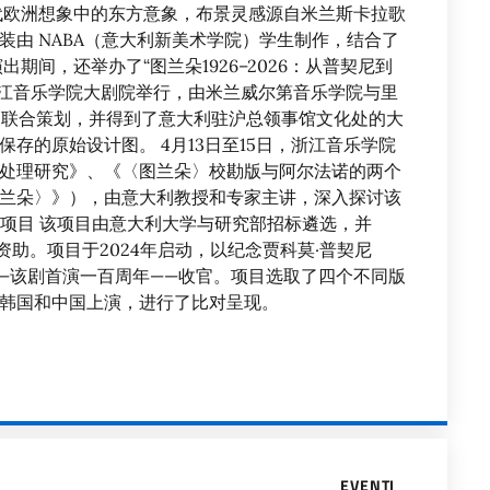
代欧洲想象中的东方意象，布景灵感源自米兰斯卡拉歌
由 NABA（意大利新美术学院）学生制作，结合了
期间，还举办了“图兰朵1926–2026：从普契尼到
在浙江音乐学院大剧院举行，由米兰威尔第音乐学院与里
A 联合策划，并得到了意大利驻沪总领事馆文化处的大
存的原始设计图。 4月13日至15日，浙江音乐学院
处理研究》、《〈图兰朵〉校勘版与阿尔法诺的两个
兰朵〉》），由意大利教授和专家主讲，深入探讨该
》项目 该项目由意大利大学与研究部招标遴选，并
资助。项目于2024年启动，以纪念贾科莫·普契尼
6年——该剧首演一百周年——收官。项目选取了四个不同版
韩国和中国上演，进行了比对呈现。
EVENTI