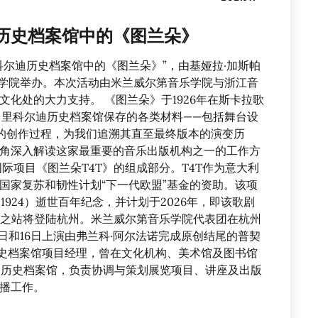
历史档案馆中的《图兰朵》
科尔迪历史档案馆中的《图兰朵》”，由基娅拉·加斯帕
音乐学院举办。本次活动由米兰威尔第音乐学院与浙江音
化处的大力支持。 《图兰朵》于1926年在斯卡拉歌
。里科尔迪历史档案馆保存的各类材料——包括舞台设
的创作过程，为我们追溯其直至最终版本的演变历
角深入解读这家最重要的音乐出版机构之一的工作方
际项目《图兰朵T4T》的组成部分。T4T作为意大利
国家复苏和韧性计划“下一代欧盟”基金的资助。该项
-1924）逝世百年纪念，并计划于2026年，即该歌剧
收官之站将登陆杭州。米兰威尔第音乐学院代表团在杭州
5日和16日上演由弗兰科·阿尔法诺完成原创结尾的普契
历史档案馆项目经理，曾在文化机构、美术馆及图书馆
尔迪历史档案馆，负责协调与策划展览项目、讲座及出版
播工作。