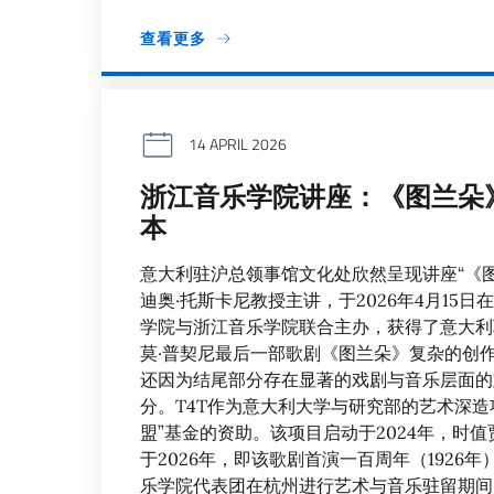
查看更多
14 APRIL 2026
浙江音乐学院讲座：《图兰朵
本
意大利驻沪总领事馆文化处欣然呈现讲座“《
迪奥·托斯卡尼教授主讲，于2026年4月1
学院与浙江音乐学院联合主办，获得了意大利
莫·普契尼最后一部歌剧《图兰朵》复杂的创
还因为结尾部分存在显著的戏剧与音乐层面的
分。T4T作为意大利大学与研究部的艺术深
盟”基金的资助。该项目启动于2024年，时值贾
于2026年，即该歌剧首演一百周年（192
乐学院代表团在杭州进行艺术与音乐驻留期间，将