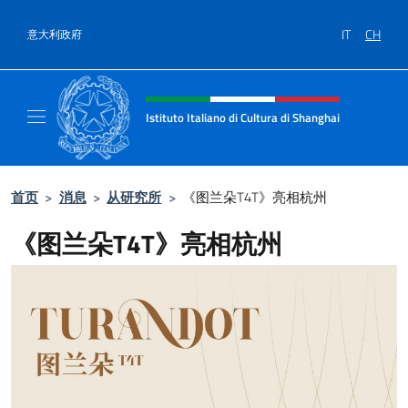
跳到内容
IT
CH
意大利政府
标题站点、社交和菜单
Istituto Italiano di Cultura di Shanghai
Il sito ufficiale dell'Istituto Italiano di Cult
首页
>
消息
>
从研究所
>
《图兰朵T4T》亮相杭州
《图兰朵T4T》亮相杭州