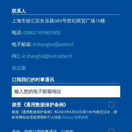
页脚部分
联系人
上海市徐汇区长乐路989号世纪商贸广场19楼
电话:
00862165965900
电子邮箱:
iicshanghai@esteri.it
PEC:
iic.shanghai@cert.esteri.it
办公室
订阅我们的时事通讯
插入你的電子郵件
接受《通用数据保护条例》
根据《通用数据保护条例》和2003年6月30日第196号相关法令，授
权本网站合理使用我的个人信息
Privacy
法律说明
是的，我想订阅时事通讯，以接收