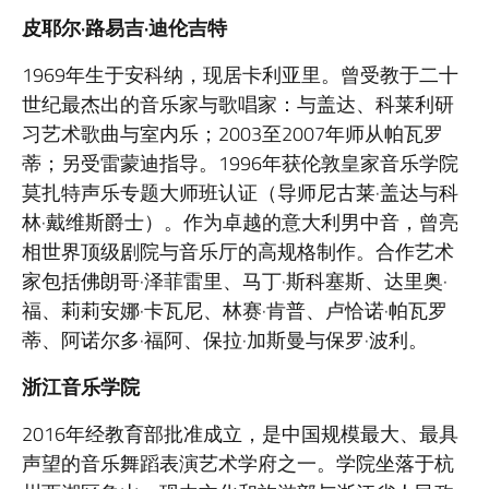
皮耶尔·
路易吉·
迪伦吉特
1969年生于安科纳，现居卡利亚里。曾受教于二十
世纪最杰出的音乐家与歌唱家：与盖达、科莱利研
习艺术歌曲与室内乐；2003至2007年师从帕瓦罗
蒂；另受雷蒙迪指导。1996年获伦敦皇家音乐学院
莫扎特声乐专题大师班认证（导师尼古莱·盖达与科
林·戴维斯爵士）。作为卓越的意大利男中音，曾亮
相世界顶级剧院与音乐厅的高规格制作。合作艺术
家包括佛朗哥·泽菲雷里、马丁·斯科塞斯、达里奥·
福、莉莉安娜·卡瓦尼、林赛·肯普、卢恰诺·帕瓦罗
蒂、阿诺尔多·福阿、保拉·加斯曼与保罗·波利。
浙江音乐学院
2016年经教育部批准成立，是中国规模最大、最具
声望的音乐舞蹈表演艺术学府之一。学院坐落于杭