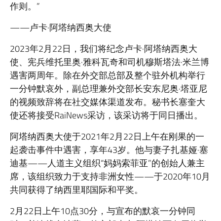
作则。”
——卢卡·阿塔纳西奥大使
2023年2月22日，我们将纪念卢卡·阿塔纳西奥大
使、宪兵维托里奥·雅科瓦奇和司机穆斯塔法·米兰博
遇害两周年。除在外交部总部及整个驻外机构举行
一分钟默哀外，副总理兼外交部长安东尼奥·塔亚尼
的视频致辞将在社交媒体渠道发布。秘书长塞奎大
使还将接受RaiNews采访，该采访将于同日播出。
阿塔纳西奥大使于2021年2月22日上午在刚果的一
起袭击事件中遇害，享年43岁。他与妻子扎基娅·塞
迪基——人道主义组织“妈妈索菲亚”的创始人兼主
席，该组织致力于支持非洲女性——于2020年10月
共同获得了纳西里耶国际和平奖。
2月22日上午10点30分，与宣布的默哀一分钟同