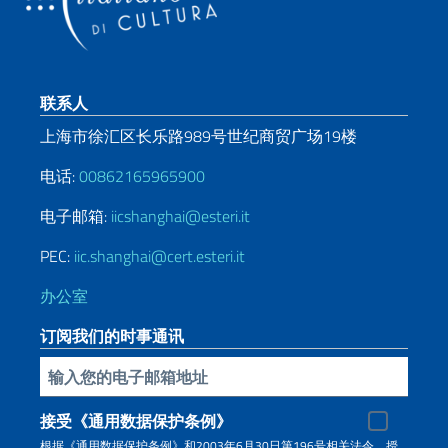
页脚部分
联系人
上海市徐汇区长乐路989号世纪商贸广场19楼
电话:
00862165965900
电子邮箱:
iicshanghai@esteri.it
PEC:
iic.shanghai@cert.esteri.it
办公室
订阅我们的时事通讯
插入你的電子郵件
接受《通用数据保护条例》
根据《通用数据保护条例》和2003年6月30日第196号相关法令，授