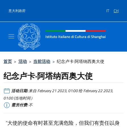
跳到内容
IT
CH
意大利政府
标题站点、社交和菜单
Istituto Italiano di Cultura di Shanghai
Il sito ufficiale dell'Istituto Italiano di Cult
首页
>
活动
>
当前活动
>
纪念卢卡·阿塔纳西奥大使
纪念卢卡·阿塔纳西奥大使
活动日期:
来自 February 21 2023, 01:00 给 February 22 2023,
01:00 (当地时间）
需另付费:
不
“大使的使命有时甚至充满危险，但我们有责任以身