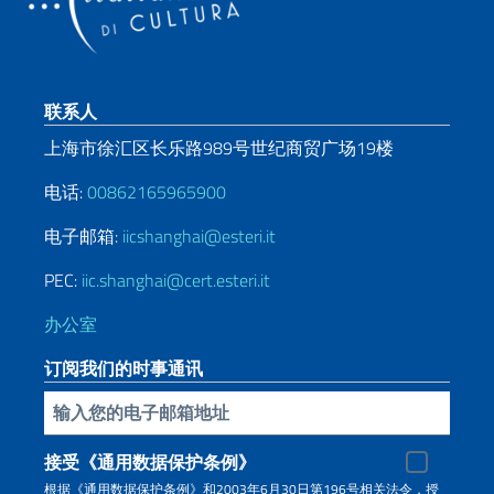
页脚部分
联系人
上海市徐汇区长乐路989号世纪商贸广场19楼
电话:
00862165965900
电子邮箱:
iicshanghai@esteri.it
PEC:
iic.shanghai@cert.esteri.it
办公室
订阅我们的时事通讯
插入你的電子郵件
接受《通用数据保护条例》
根据《通用数据保护条例》和2003年6月30日第196号相关法令，授