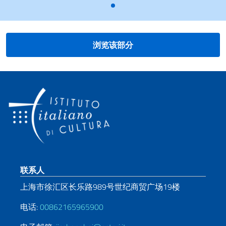
浏览该部分
页脚部分
联系人
上海市徐汇区长乐路989号世纪商贸广场19楼
电话:
00862165965900