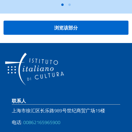
浏览该部分
页脚部分
联系人
上海市徐汇区长乐路989号世纪商贸广场19楼
电话:
00862165965900