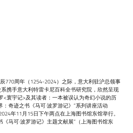
诞辰770周年（1254-2024）之际，意大利驻沪总领事
史系携手意大利特雷卡尼百科全书研究院，欣然呈现
波罗<寰宇记>及其读者：一本被误认为奇幻小说的历
界：奇迹之书《马可·波罗游记》”系列讲座活动
于2024年11月15日下午两点在上海图书馆东馆举行。
书《马可·波罗游记》主题文献展”（上海图书馆东