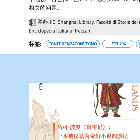
相关的问题。
举办:
IIC, Shanghai Library, Facoltà di Storia del
Enciclopedia Italiana-Treccani
标签:
CONFERENZACONVEGNO
LETTURA