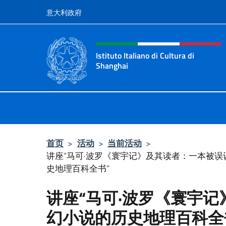
跳到内容
意大利政府
标题站点、社交和菜单
Istituto Italiano di Cultura di
Shanghai
Il sito ufficiale dell'Istituto Italian
首页
>
活动
>
当前活动
>
讲座“马可·波罗《寰宇记》及其读者：一本被
史地理百科全书”
讲座“马可·波罗《寰宇
幻小说的历史地理百科全