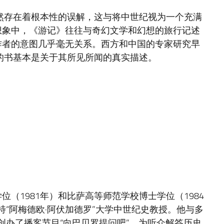
然存在着根本性的误解，这与将中世纪视为一个充满
想象中，《游记》往往与奇幻文学和幻想的旅行记述
作者的意图几乎毫无关系。西方和中国的专家研究早
的书基本是关于其所见所闻的真实描述。
（1981年）和比萨高等师范学校博士学位（1984
蒙特“阿梅德欧·阿伏加德罗”大学中世纪史教授。他与多
edia创办了播客节目“向巴贝罗提问吧”，为听众解答历史